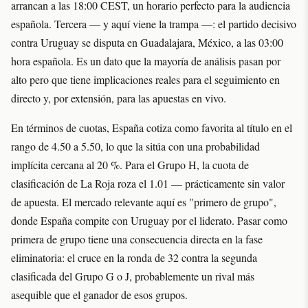
arrancan a las 18:00 CEST, un horario perfecto para la audiencia
española. Tercera — y aquí viene la trampa —: el partido decisivo
contra Uruguay se disputa en Guadalajara, México, a las 03:00
hora española. Es un dato que la mayoría de análisis pasan por
alto pero que tiene implicaciones reales para el seguimiento en
directo y, por extensión, para las apuestas en vivo.
En términos de cuotas, España cotiza como favorita al título en el
rango de 4.50 a 5.50, lo que la sitúa con una probabilidad
implícita cercana al 20 %. Para el Grupo H, la cuota de
clasificación de La Roja roza el 1.01 — prácticamente sin valor
de apuesta. El mercado relevante aquí es "primero de grupo",
donde España compite con Uruguay por el liderato. Pasar como
primera de grupo tiene una consecuencia directa en la fase
eliminatoria: el cruce en la ronda de 32 contra la segunda
clasificada del Grupo G o J, probablemente un rival más
asequible que el ganador de esos grupos.