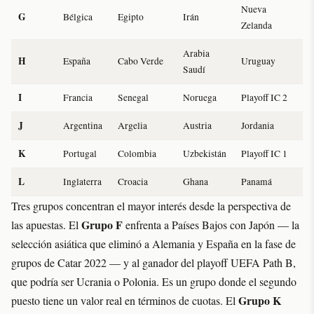
Nueva
G
Bélgica
Egipto
Irán
Zelanda
Arabia
H
España
Cabo Verde
Uruguay
Saudí
I
Francia
Senegal
Noruega
Playoff IC 2
J
Argentina
Argelia
Austria
Jordania
K
Portugal
Colombia
Uzbekistán
Playoff IC 1
L
Inglaterra
Croacia
Ghana
Panamá
Tres grupos concentran el mayor interés desde la perspectiva de
Grupo F
las apuestas. El
enfrenta a Países Bajos con Japón — la
selección asiática que eliminó a Alemania y España en la fase de
grupos de Catar 2022 — y al ganador del playoff UEFA Path B,
que podría ser Ucrania o Polonia. Es un grupo donde el segundo
Grupo K
puesto tiene un valor real en términos de cuotas. El