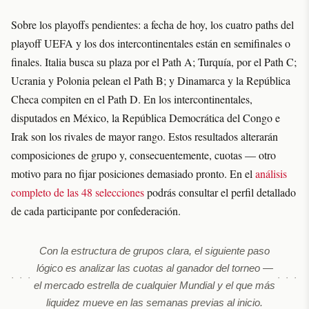
Sobre los playoffs pendientes: a fecha de hoy, los cuatro paths del
playoff UEFA y los dos intercontinentales están en semifinales o
finales. Italia busca su plaza por el Path A; Turquía, por el Path C;
Ucrania y Polonia pelean el Path B; y Dinamarca y la República
Checa compiten en el Path D. En los intercontinentales,
disputados en México, la República Democrática del Congo e
Irak son los rivales de mayor rango. Estos resultados alterarán
composiciones de grupo y, consecuentemente, cuotas — otro
motivo para no fijar posiciones demasiado pronto. En el
análisis
completo de las 48 selecciones
podrás consultar el perfil detallado
de cada participante por confederación.
Con la estructura de grupos clara, el siguiente paso
lógico es analizar las cuotas al ganador del torneo —
el mercado estrella de cualquier Mundial y el que más
liquidez mueve en las semanas previas al inicio.