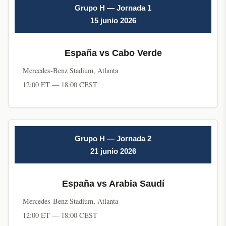
Grupo H — Jornada 1
15 junio 2026
España vs Cabo Verde
Mercedes-Benz Stadium, Atlanta
12:00 ET — 18:00 CEST
Grupo H — Jornada 2
21 junio 2026
España vs Arabia Saudí
Mercedes-Benz Stadium, Atlanta
12:00 ET — 18:00 CEST