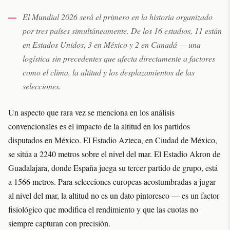
El Mundial 2026 será el primero en la historia organizado
por tres países simultáneamente. De los 16 estadios, 11 están
en Estados Unidos, 3 en México y 2 en Canadá — una
logística sin precedentes que afecta directamente a factores
como el clima, la altitud y los desplazamientos de las
selecciones.
Un aspecto que rara vez se menciona en los análisis
convencionales es el impacto de la altitud en los partidos
disputados en México. El Estadio Azteca, en Ciudad de México,
se sitúa a 2240 metros sobre el nivel del mar. El Estadio Akron de
Guadalajara, donde España juega su tercer partido de grupo, está
a 1566 metros. Para selecciones europeas acostumbradas a jugar
al nivel del mar, la altitud no es un dato pintoresco — es un factor
fisiológico que modifica el rendimiento y que las cuotas no
siempre capturan con precisión.