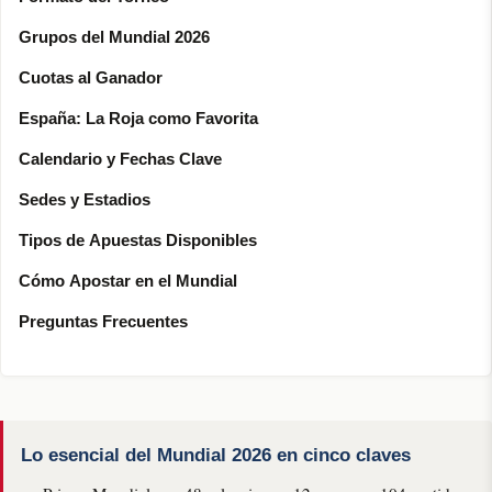
Grupos del Mundial 2026
Cuotas al Ganador
España: La Roja como Favorita
Calendario y Fechas Clave
Sedes y Estadios
Tipos de Apuestas Disponibles
Cómo Apostar en el Mundial
Preguntas Frecuentes
Lo esencial del Mundial 2026 en cinco claves