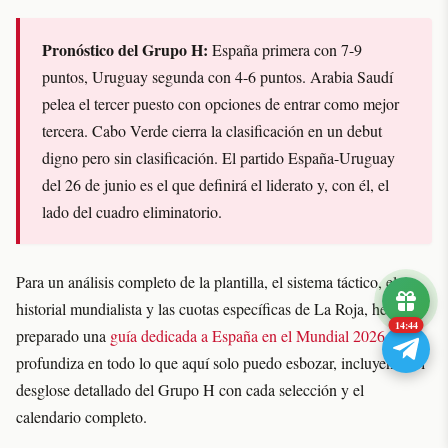
Pronóstico del Grupo H:
España primera con 7-9
puntos, Uruguay segunda con 4-6 puntos. Arabia Saudí
pelea el tercer puesto con opciones de entrar como mejor
tercera. Cabo Verde cierra la clasificación en un debut
digno pero sin clasificación. El partido España-Uruguay
del 26 de junio es el que definirá el liderato y, con él, el
lado del cuadro eliminatorio.
Para un análisis completo de la plantilla, el sistema táctico, el
historial mundialista y las cuotas específicas de La Roja, he
14:43
preparado una
guía dedicada a España en el Mundial 2026
que
profundiza en todo lo que aquí solo puedo esbozar, incluyendo el
desglose detallado del Grupo H con cada selección y el
calendario completo.