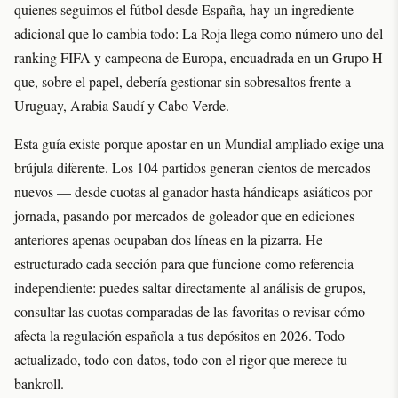
quienes seguimos el fútbol desde España, hay un ingrediente
adicional que lo cambia todo: La Roja llega como número uno del
ranking FIFA y campeona de Europa, encuadrada en un Grupo H
que, sobre el papel, debería gestionar sin sobresaltos frente a
Uruguay, Arabia Saudí y Cabo Verde.
Esta guía existe porque apostar en un Mundial ampliado exige una
brújula diferente. Los 104 partidos generan cientos de mercados
nuevos — desde cuotas al ganador hasta hándicaps asiáticos por
jornada, pasando por mercados de goleador que en ediciones
anteriores apenas ocupaban dos líneas en la pizarra. He
estructurado cada sección para que funcione como referencia
independiente: puedes saltar directamente al análisis de grupos,
consultar las cuotas comparadas de las favoritas o revisar cómo
afecta la regulación española a tus depósitos en 2026. Todo
actualizado, todo con datos, todo con el rigor que merece tu
bankroll.