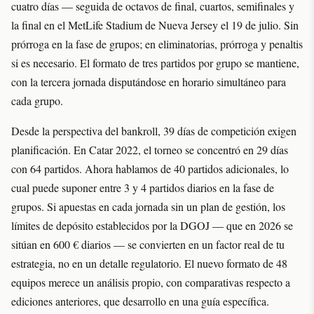
cuatro días — seguida de octavos de final, cuartos, semifinales y
la final en el MetLife Stadium de Nueva Jersey el 19 de julio. Sin
prórroga en la fase de grupos; en eliminatorias, prórroga y penaltis
si es necesario. El formato de tres partidos por grupo se mantiene,
con la tercera jornada disputándose en horario simultáneo para
cada grupo.
Desde la perspectiva del bankroll, 39 días de competición exigen
planificación. En Catar 2022, el torneo se concentró en 29 días
con 64 partidos. Ahora hablamos de 40 partidos adicionales, lo
cual puede suponer entre 3 y 4 partidos diarios en la fase de
grupos. Si apuestas en cada jornada sin un plan de gestión, los
límites de depósito establecidos por la DGOJ — que en 2026 se
sitúan en 600 € diarios — se convierten en un factor real de tu
estrategia, no en un detalle regulatorio. El nuevo formato de 48
equipos merece un análisis propio, con comparativas respecto a
ediciones anteriores, que desarrollo en una guía específica.