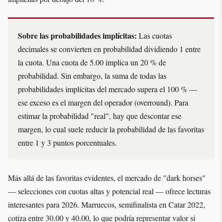
Sobre las probabilidades implícitas:
Las cuotas
decimales se convierten en probabilidad dividiendo 1 entre
la cuota. Una cuota de 5.00 implica un 20 % de
probabilidad. Sin embargo, la suma de todas las
probabilidades implícitas del mercado supera el 100 % —
ese exceso es el margen del operador (overround). Para
estimar la probabilidad "real", hay que descontar ese
margen, lo cual suele reducir la probabilidad de las favoritas
entre 1 y 3 puntos porcentuales.
Más allá de las favoritas evidentes, el mercado de "dark horses"
— selecciones con cuotas altas y potencial real — ofrece lecturas
interesantes para 2026. Marruecos, semifinalista en Catar 2022,
cotiza entre 30.00 y 40.00, lo que podría representar valor si