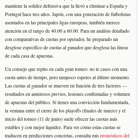
mantiene la solidez defensiva que la llevó a eliminar a España y
Portugal hace tres años. Japón, con una generación de futbolistas
asentados en las principales ligas europeas, también merece
atención en el rango de 40.00 a 60.00. Para un análisis detallado
con comparativas de cuotas por operador, he preparado un
desglose específico de cuotas al ganador que desglosa las líneas
de cada casa de apuestas.
Un consejo que repito en cada gran torneo: no te cases con una
cuota antes de tiempo, pero tampoco esperes al último momento.
Las cuotas al ganador se mueven en función de tres factores —
resultados en amistosos previos, lesiones confirmadas y volumen
de apuestas del público. Si tienes una convicción fundamentada,
la ventana entre el cierre de los playoffs (finales de marzo) y el
inicio del torneo (11 de junio) suele ofrecer las cuotas más
estables y con mejor liquidez. Para ver cómo estas cuotas se
traducen en predicciones concretas, consulta mis
pronósticos del