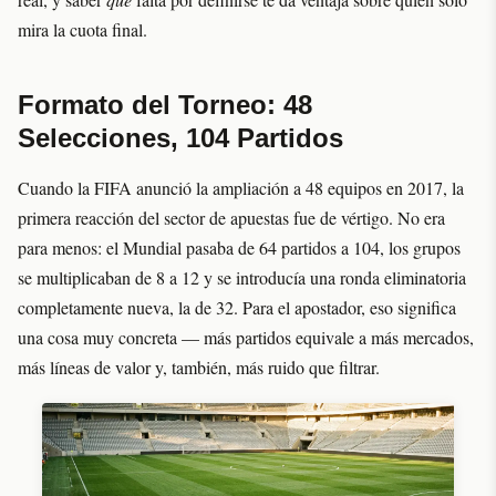
mira la cuota final.
Formato del Torneo: 48
Selecciones, 104 Partidos
Cuando la FIFA anunció la ampliación a 48 equipos en 2017, la
primera reacción del sector de apuestas fue de vértigo. No era
para menos: el Mundial pasaba de 64 partidos a 104, los grupos
se multiplicaban de 8 a 12 y se introducía una ronda eliminatoria
completamente nueva, la de 32. Para el apostador, eso significa
una cosa muy concreta — más partidos equivale a más mercados,
más líneas de valor y, también, más ruido que filtrar.