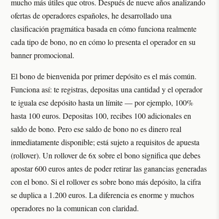
mucho más útiles que otros. Después de nueve años analizando
ofertas de operadores españoles, he desarrollado una
clasificación pragmática basada en cómo funciona realmente
cada tipo de bono, no en cómo lo presenta el operador en su
banner promocional.
El bono de bienvenida por primer depósito es el más común.
Funciona así: te registras, depositas una cantidad y el operador
te iguala ese depósito hasta un límite — por ejemplo, 100%
hasta 100 euros. Depositas 100, recibes 100 adicionales en
saldo de bono. Pero ese saldo de bono no es dinero real
inmediatamente disponible; está sujeto a requisitos de apuesta
(rollover). Un rollover de 6x sobre el bono significa que debes
apostar 600 euros antes de poder retirar las ganancias generadas
con el bono. Si el rollover es sobre bono más depósito, la cifra
se duplica a 1.200 euros. La diferencia es enorme y muchos
operadores no la comunican con claridad.