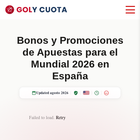
Bonos y Promociones
de Apuestas para el
Mundial 2026 en
España
Updated agosto 2026
18+
Failed to load.
Retry