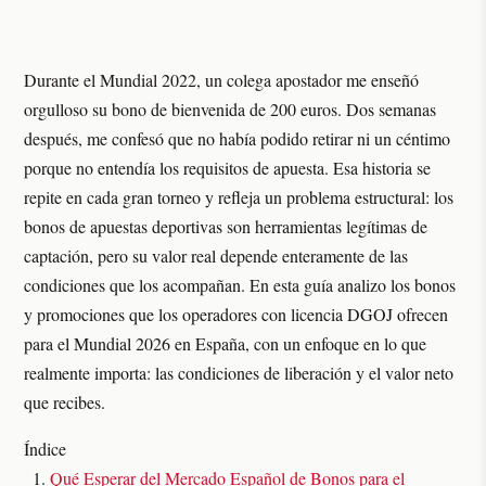
Durante el Mundial 2022, un colega apostador me enseñó
orgulloso su bono de bienvenida de 200 euros. Dos semanas
después, me confesó que no había podido retirar ni un céntimo
porque no entendía los requisitos de apuesta. Esa historia se
repite en cada gran torneo y refleja un problema estructural: los
bonos de apuestas deportivas son herramientas legítimas de
captación, pero su valor real depende enteramente de las
condiciones que los acompañan. En esta guía analizo los bonos
y promociones que los operadores con licencia DGOJ ofrecen
para el Mundial 2026 en España, con un enfoque en lo que
realmente importa: las condiciones de liberación y el valor neto
que recibes.
Índice
Qué Esperar del Mercado Español de Bonos para el