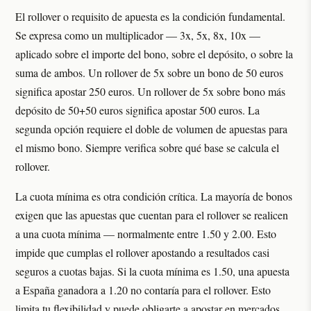
El rollover o requisito de apuesta es la condición fundamental.
Se expresa como un multiplicador — 3x, 5x, 8x, 10x —
aplicado sobre el importe del bono, sobre el depósito, o sobre la
suma de ambos. Un rollover de 5x sobre un bono de 50 euros
significa apostar 250 euros. Un rollover de 5x sobre bono más
depósito de 50+50 euros significa apostar 500 euros. La
segunda opción requiere el doble de volumen de apuestas para
el mismo bono. Siempre verifica sobre qué base se calcula el
rollover.
La cuota mínima es otra condición crítica. La mayoría de bonos
exigen que las apuestas que cuentan para el rollover se realicen
a una cuota mínima — normalmente entre 1.50 y 2.00. Esto
impide que cumplas el rollover apostando a resultados casi
seguros a cuotas bajas. Si la cuota mínima es 1.50, una apuesta
a España ganadora a 1.20 no contaría para el rollover. Esto
limita tu flexibilidad y puede obligarte a apostar en mercados