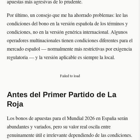
apuestas más agresivas de lo prudente.
Por último, un consejo que me ha ahorrado problemas: lee las
condiciones del bono en la versión española de los términos y
condiciones, no en la versión genérica internacional. Algunos
operadores multinacionales tienen condiciones diferentes para el
mercado español — normalmente más restrictivas por exigencia
regulatoria — y la versión aplicable es siempre la local.
Failed to load
Antes del Primer Partido de La
Roja
Los bonos de apuestas para el Mundial 2026 en España serán
abundantes y variados, pero su valor real oscila entre
genuinamente útil e irrelevante dependiendo de las condiciones.