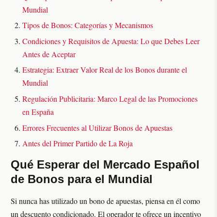
Mundial
Tipos de Bonos: Categorías y Mecanismos
Condiciones y Requisitos de Apuesta: Lo que Debes Leer
Antes de Aceptar
Estrategia: Extraer Valor Real de los Bonos durante el
Mundial
Regulación Publicitaria: Marco Legal de las Promociones
en España
Errores Frecuentes al Utilizar Bonos de Apuestas
Antes del Primer Partido de La Roja
Qué Esperar del Mercado Español
de Bonos para el Mundial
Si nunca has utilizado un bono de apuestas, piensa en él como
un descuento condicionado. El operador te ofrece un incentivo