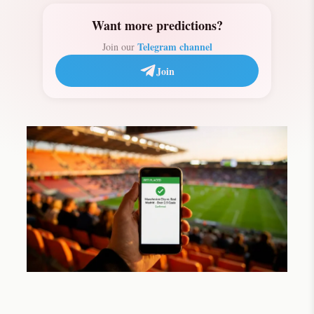
Want more predictions?
Telegram channel
Join our
Join