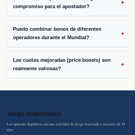
compromiso para el apostador?
Puedo combinar bonos de diferentes
operadores durante el Mundial?
Las cuotas mejoradas (price boosts) son
realmente valiosas?
Juego responsable
Las apuestas deportivas son una actividad de riesgo reservada a mayores de 18
años.