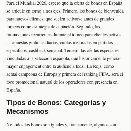
Para el Mundial 2026, espero que la oferta de bonos en España
se articule en torno a tres ejes. Primero, los bonos de bienvenida
para nuevos clientes, que suelen activarse antes de grandes
torneos como estrategia de captación. Segundo, las
promociones recurrentes durante el torneo para clientes activos
— apuestas gratuitas diarias, cuotas mejoradas en partidos
específicos, cashback semanal. Tercero, las ofertas especiales
vinculadas a la selección española, que históricamente generan
mayor engagement entre la audiencia local. La Roja, como
actual campeona de Europa y primera del ranking FIFA, será el
foco promocional natural de los operadores con presencia en
España.
Tipos de Bonos: Categorías y
Mecanismos
No todos los bonos son iguales y, francamente, algunos son