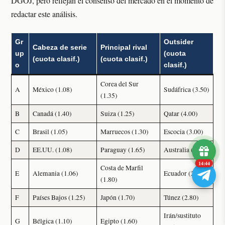
DGOJ, pero reflejan el consenso del mercado en el momento de
redactar este análisis.
Gr
Outsider
Cabeza de serie
Principal rival
up
(cuota
(cuota clasif.)
(cuota clasif.)
o
clasif.)
Corea del Sur
A
México (1.08)
Sudáfrica (3.50)
(1.35)
B
Canadá (1.40)
Suiza (1.25)
Qatar (4.00)
C
Brasil (1.05)
Marruecos (1.30)
Escocia (3.00)
D
EE.UU. (1.08)
Paraguay (1.65)
Australia (2.50)
14:43
Costa de Marfil
E
Alemania (1.06)
Ecuador (2.00)
(1.80)
F
Países Bajos (1.25)
Japón (1.70)
Túnez (2.80)
Irán/sustituto
G
Bélgica (1.10)
Egipto (1.60)