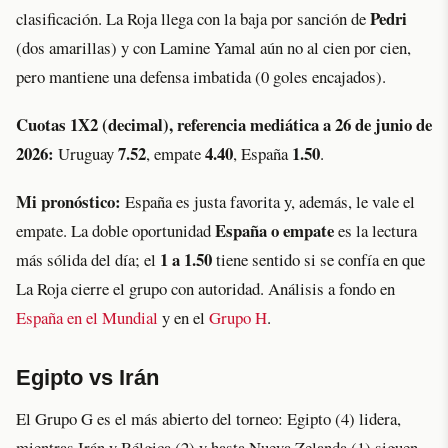
Pedri
clasificación. La Roja llega con la baja por sanción de
(dos amarillas) y con Lamine Yamal aún no al cien por cien,
pero mantiene una defensa imbatida (0 goles encajados).
Cuotas 1X2 (decimal), referencia mediática a 26 de junio de
2026:
7.52
4.40
1.50
Uruguay
, empate
, España
.
Mi pronóstico:
España es justa favorita y, además, le vale el
España o empate
empate. La doble oportunidad
es la lectura
1 a 1.50
más sólida del día; el
tiene sentido si se confía en que
La Roja cierre el grupo con autoridad. Análisis a fondo en
España en el Mundial
y en el
Grupo H
.
Egipto vs Irán
El Grupo G es el más abierto del torneo: Egipto (4) lidera,
mientras Irán y Bélgica (2) y hasta Nueva Zelanda (1) siguen