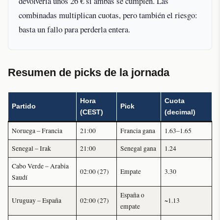
devolvería unos 26 € si ambas se cumplen. Las
combinadas multiplican cuotas, pero también el riesgo:
basta un fallo para perderla entera.
Resumen de picks de la jornada
Hora
Cuota
Partido
Pick
(CEST)
(decimal)
Noruega – Francia
21:00
Francia gana
1.63–1.65
Senegal – Irak
21:00
Senegal gana
1.24
Cabo Verde – Arabia
02:00 (27)
Empate
3.30
Saudí
España o
Uruguay – España
02:00 (27)
~1.13
empate