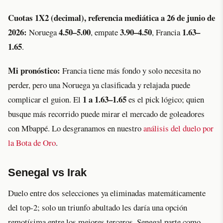
Cuotas 1X2 (decimal), referencia mediática a 26 de junio de
2026:
4.50–5.00
3.90–4.50
1.63–
Noruega
, empate
, Francia
1.65
.
Mi pronóstico:
Francia tiene más fondo y solo necesita no
perder, pero una Noruega ya clasificada y relajada puede
1 a 1.63–1.65
complicar el guion. El
es el pick lógico; quien
busque más recorrido puede mirar el mercado de goleadores
con Mbappé. Lo desgranamos en nuestro
análisis del duelo por
la Bota de Oro
.
Senegal vs Irak
Duelo entre dos selecciones ya eliminadas matemáticamente
del top-2; solo un triunfo abultado les daría una opción
remotísima entre los mejores terceros. Senegal parte como